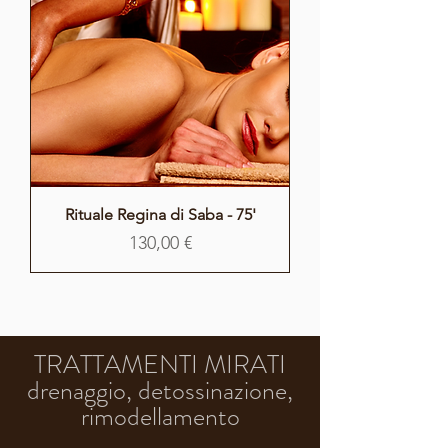
Rituale Regina di Saba - 75'
Prezzo
130,00 €
TRATTAMENTI MIRATI
drenaggio, detossinazione,
rimodellamento