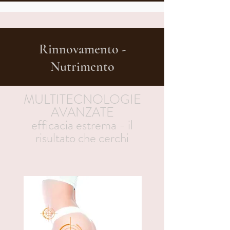
Rinnovamento -
Nutrimento
MULTITECNOLOGIE
AVANZATE
efficacia estrema - il
risultato che cerchi