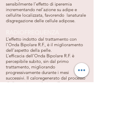
sensibilmente l’effetto di iperemia
incrementando nel’azione su adipe e
cellulite localizzata, favorendo lanaturale
disgregazione delle cellule adipose.
RADIOFREQUENZA
L’effetto indotto dal trattamento con
l’Onda Bipolare R.F., è il miglioramento
dell’aspetto della pelle.
L’efficacia dell’Onda Bipolare R.F. è
percepibile subito, sin dal primo
trattamento, migliorando
progressivamente durante i mesi
successivi. Il caloregenerato dal processo
di diatermia contribuisce alla
denaturazione e lacontrazione delle fibre
di collagene: effetto lifting antiage,
compattamento della pelle, stimola la
produzion di nuovo collagene, contrasta
gli effetti del rilassamento dato dal
tempo.
Il processo naturale di rinnovamento,
indotto dalla Diatermia con R.F., è visibile