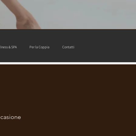
lness & SPA
Per la Coppia
Contatti
ccasione