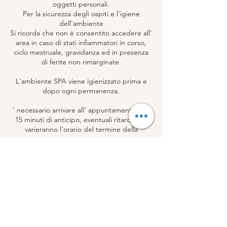
oggetti personali.
Per la sicurezza degli ospiti e l'igiene
dell'ambiente
Si ricorda che non è consentito accedere all'
area in caso di stati infiammatori in corso,
ciclo mestruale, gravidanza ed in presenza
di ferite non rimarginate.
L'ambiente SPA viene igienizzato prima e
dopo ogni permanenza.
' necessario arrivare all' appuntamento con
15 minuti di anticipo, eventuali ritardi non
varieranno l'orario del termine della
permanenza.
Regolamento cancellazioni: Per annullamenti
o spostamenti è possibile contattare
l'istituto sino a 48 ore precedenti in giorno
prenotato, in caso contrario l'appuntamento
verrà validato e non sarà possibile richiedere
e ricevere proroghe o rimborsi.