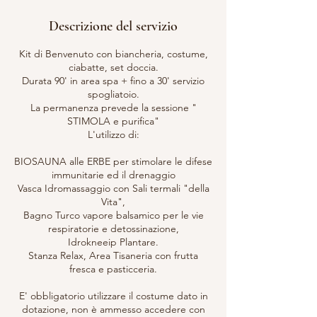
Descrizione del servizio
Kit di Benvenuto con biancheria, costume,
ciabatte, set doccia.
Durata 90' in area spa + fino a 30' servizio
spogliatoio.
La permanenza prevede la sessione "
STIMOLA e purifica"
L'utilizzo di:
BIOSAUNA alle ERBE per stimolare le difese
immunitarie ed il drenaggio
Vasca Idromassaggio con Sali termali "della
Vita",
Bagno Turco vapore balsamico per le vie
respiratorie e detossinazione,
Idrokneeip Plantare.
Stanza Relax, Area Tisaneria con frutta
fresca e pasticceria.
E' obbligatorio utilizzare il costume dato in
dotazione, non è ammesso accedere con