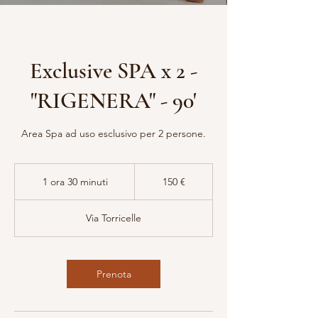
Exclusive SPA x 2 -
"RIGENERA" - 90'
Area Spa ad uso esclusivo per 2 persone.
150
euro
1 ora 30 minuti
1
150 €
o
r
Via Torricelle
3
0
m
i
Prenota
n
u
t
i