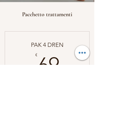
Pacchetto trattamenti
PAK 4 DREN
69€
€
69
Ogni settimana
Valido per 4 settimane
CONFERMA
REGALO : prodotto linea Byothea