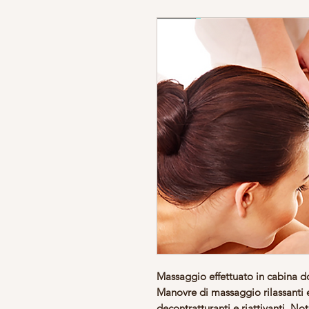
Massaggio effettuato in cabina 
Manovre di massaggio rilassanti e 
decontratturanti e riattivanti.
Note