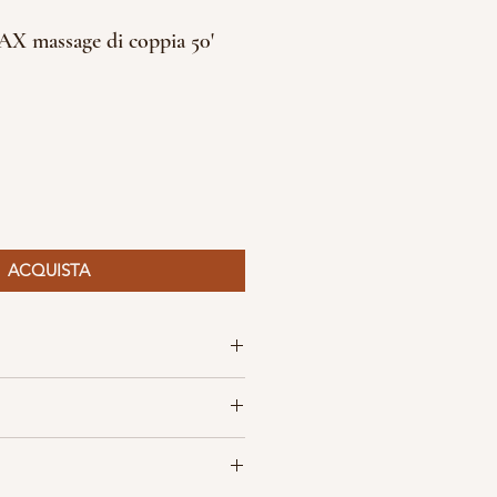
massage di coppia 50'
ACQUISTA
 Beauty zone
con musica
ip, ciabattine.