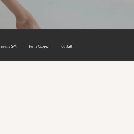
lness & SPA
Per la Coppia
Contatti