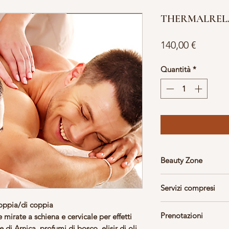
THERMALRELAX 
Prezzo
140,00 €
Quantità
*
Beauty Zone
Massaggio svolto in
Servizi compresi
rilassante.
doppia/di coppia
Accappatoio/Telo, sl
Prenotazioni
mirate a schiena e cervicale per effetti
Tisana al termine.
 di Arnica, profumi di bosco, elisir di oli