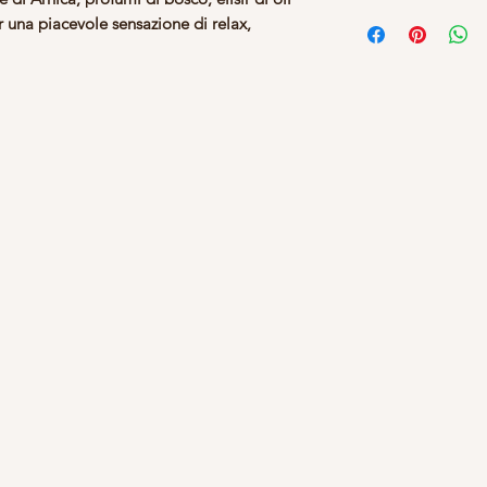
Prenotazioni:
E' rich
per una piacevole sensazione di relax,
giornata .
Il servizio parte dal
di arrivare con almen
ritardi l'orario non
ritardi al cliente suc