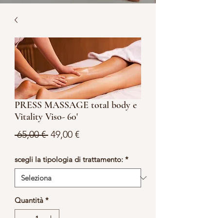
PRESS MASSAGE total body e
Vitality Viso- 60'
Prezzo
Prezzo
 65,00 € 
49,00 €
regolare
scontato
scegli la tipologia di trattamento:
*
Quantità
*