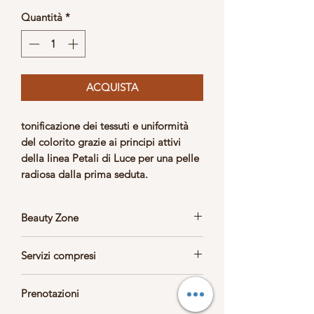
Quantità
*
ACQUISTA
tonificazione dei tessuti e uniformità
del colorito grazie ai principi attivi
della linea Petali di Luce per una pelle
radiosa dalla prima seduta.
Beauty Zone
Trattamento svolto in Beauty zone
con
Servizi compresi
musica rilassante.
Fascia, ciabattine.
Prenotazioni
Tisana al termine.