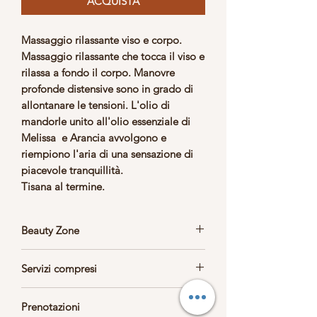
ACQUISTA
Massaggio rilassante viso e corpo.
Massaggio rilassante che tocca il viso e
rilassa a fondo il corpo. Manovre
profonde distensive sono in grado di
allontanare le tensioni. L'olio di
mandorle unito all'olio essenziale di
Melissa e Arancia avvolgono e
riempiono l'aria di una sensazione di
piacevole tranquillità.
Tisana al termine.
Beauty Zone
Massaggio svolto in Beauty zone
con
Servizi compresi
musica rilassante.
Accappatoio/Telo, slip, ciabattine.
Prenotazioni
Tisana al termine.