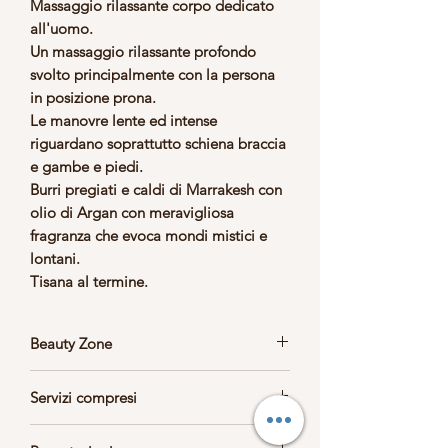
Massaggio rilassante corpo dedicato
all'uomo.
Un massaggio rilassante profondo
svolto principalmente con la persona
in posizione prona.
Le manovre lente ed intense
riguardano soprattutto schiena braccia
e gambe e piedi.
Burri pregiati e caldi di Marrakesh con
olio di Argan con meravigliosa
fragranza che evoca mondi mistici e
lontani.
Tisana al termine.
Beauty Zone
Massaggio svolto in Beauty zone
con
Servizi compresi
musica rilassante.
Accappatoio/Telo, slip, ciabattine.