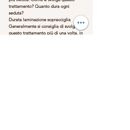
trattamento? Quanto dura ogni
seduta?
Durata laminazione sopracciglia
Generalmente si consiglia di svolgere
questo trattamento più di una volta, in
modo da permettere al prodotto di
svolgere la sua funzione ed essere
assorbito al meglio. Ciascuna seduta
dura all’incirca 45minuti, dopodiché
potrai osservare immediatamente i
miglioramenti. Ogni seduta consentirà
di vantare di un aspetto curato delle
sopracciglia per circa un mese,
dopodiché se si desidera continuare a
migliorare le proprie sopracciglia è
consigliabile svolgere periodicamente
il trattamento in questione.