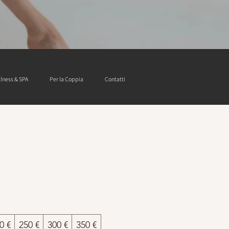
lness & SPA
Per la Coppia
Contatti
0 €
250 €
300 €
350 €