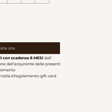
ista ora
RD con scadenza 8 MESI
dall'
one dell'acquirente delle presenti
golamento
celle.it/regolamento-gift-card