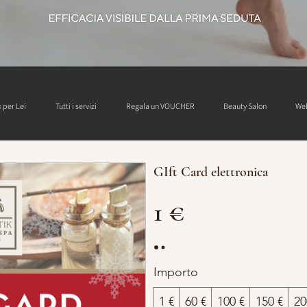
 per Lei
Tutti i servizi
Regala un VOUCHER
Beauty Salon
Wel
GIft Card elettronica
1 €
Importo
1 €
60 €
100 €
150 €
20